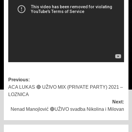
Post
Previous:
ACA LUKAS 🔴 UŽIVO MIX (PRIVATE PARTY) 2021 –
navigation
LOZNICA
Next:
Nenad Manojlović 🔴UŽIVO svadba Nikolina i Milovan