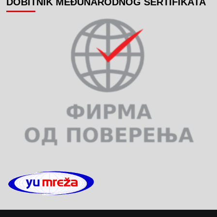
DOBITNIK MEĐUNARODNOG SERTIFIKATA