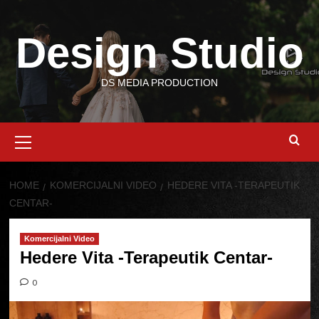
Skip
to
Design Studio
content
DS MEDIA PRODUCTION
Primary
Menu
HOME
KOMERCIJALNI VIDEO
HEDERE VITA -TERAPEUTIK
CENTAR-
Komercijalni Video
Hedere Vita -Terapeutik Centar-
0