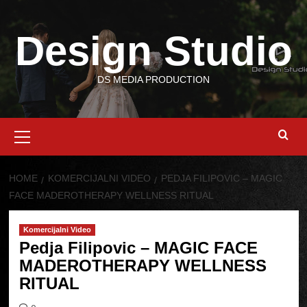
Skip
to
Design Studio
content
DS MEDIA PRODUCTION
Primary
Menu
HOME
KOMERCIJALNI VIDEO
PEDJA FILIPOVIC – MAGIC
FACE MADEROTHERAPY WELLNESS RITUAL
Komercijalni Video
Pedja Filipovic – MAGIC FACE
MADEROTHERAPY WELLNESS
RITUAL