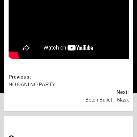
Post
Previous:
NO ĐANI NO PARTY
navigation
Next:
Beton Bullet – Mask