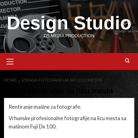
Skip
to
Design Studio
content
DS MEDIA PRODUCTION
Primary
Menu
HOME
IZRADA FOTOGRAFIJA NA LICU MESTA
Izrada fotografija na licu mesta
Rentiranje mašine za fotografe.
Vrhunske profesionalne fotografije na licu mesta sa
mašinom Fuji Dx 100.