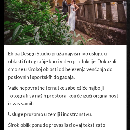
Ekipa Design Studio pruža najviši nivo usluge u
oblasti fotografije kao i video produkcije. Dokazali
smo se u širokoj oblasti od beleženja venčanja do
poslovnih i sportskih događaja.
Vaše nepovratne ternutke zabeležiće najbolji
fotografi sa naših prostora, koji će izući orginalnost
iz vas samih.
Usluge pružamo u zemlji i inostranstvu.
Širok oblik ponude prevazilazi ovaj tekst zato