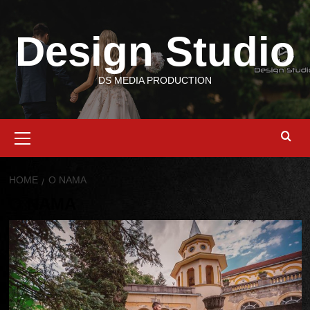
Skip
to
Design Studio
content
DS MEDIA PRODUCTION
Primary
Menu
HOME
O NAMA
O NAMA