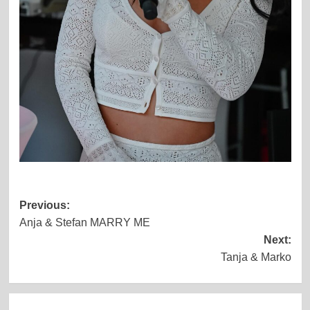
Post
Previous:
Anja & Stefan MARRY ME
navigation
Next:
Tanja & Marko