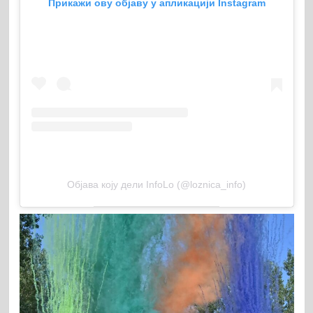
Прикажи ову објаву у апликацији Instagram
Објава коју дели InfoLo (@loznica_info)